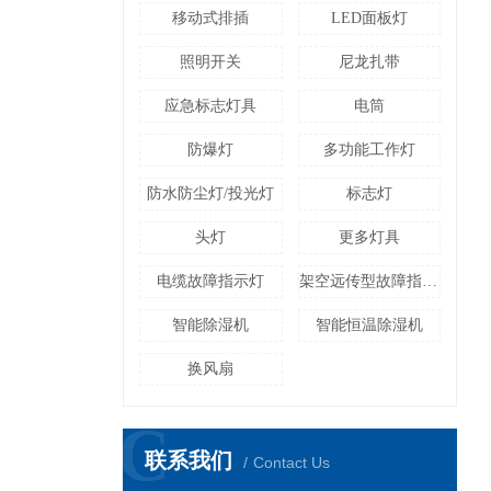
移动式排插
LED面板灯
照明开关
尼龙扎带
应急标志灯具
电筒
防爆灯
多功能工作灯
防水防尘灯/投光灯
标志灯
头灯
更多灯具
电缆故障指示灯
架空远传型故障指示灯
智能除湿机
智能恒温除湿机
换风扇
C
联系我们
Contact Us