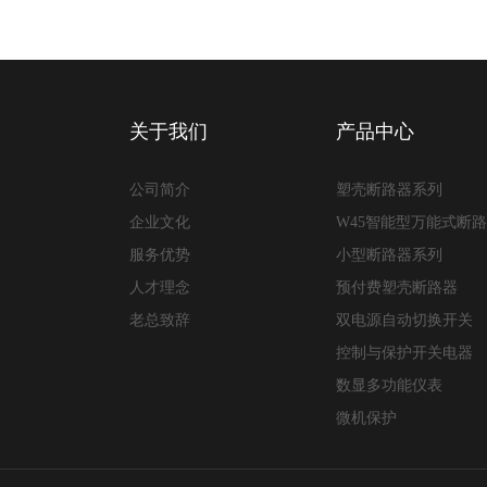
关于我们
产品中心
公司简介
塑壳断路器系列
企业文化
W45智能型万能式断
服务优势
小型断路器系列
人才理念
预付费塑壳断路器
老总致辞
双电源自动切换开关
控制与保护开关电器
数显多功能仪表
微机保护