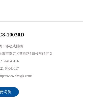
C8-10030D
类：移动式排插
海市嘉定区曹胜路518号7幢5层-2
1-64043156
1-64043557
p://www.shssgk.com/
要询价