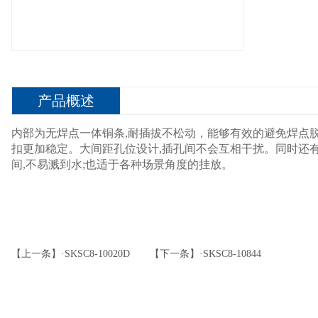
产品概述
内部为无焊点一体铜条,耐插拔不松动，能够有效的避免焊点脱
扣更加稳定。大间距孔位设计,插孔间不会互相干扰。同时还
间,不易溅到水;也适于各种场景角度的挂放。
【上一条】·SKSC8-10020D
【下一条】·SKSC8-10844