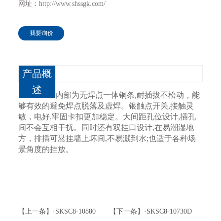
网址：http://www.shssgk.com/
我要询价
产品概
述
内部为无焊点一体铜条,耐插拔不松动，能
够有效的避免焊点脱落及虚焊。银触点开关,接触灵
敏，电好,牢固卡扣更加稳定。大间距孔位设计,插孔
间不会互相干扰。同时还有双挂口设计,在易潮湿地
方，排插可悬挂墙上坏间,不易溅到水;也适于各种场
景角度的挂放。
【上一条】·SKSC8-10880
【下一条】·SKSC8-10730D