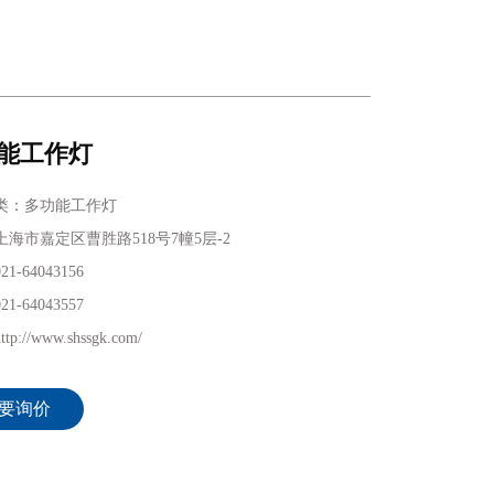
能工作灯
类：多功能工作灯
海市嘉定区曹胜路518号7幢5层-2
1-64043156
1-64043557
p://www.shssgk.com/
要询价