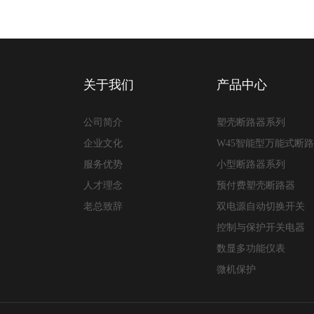
关于我们
产品中心
公司简介
塑壳断路器系列
企业文化
W45智能型万能式断
服务优势
小型断路器系列
人才理念
预付费塑壳断路器
老总致辞
双电源自动切换开关
控制与保护开关电器
数显多功能仪表
微机保护