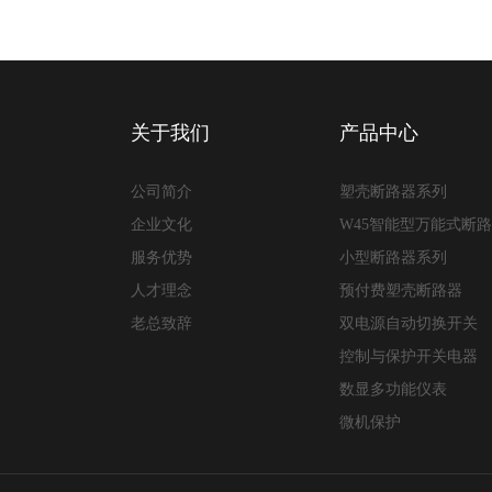
关于我们
产品中心
公司简介
塑壳断路器系列
企业文化
W45智能型万能式断
服务优势
小型断路器系列
人才理念
预付费塑壳断路器
老总致辞
双电源自动切换开关
控制与保护开关电器
数显多功能仪表
微机保护