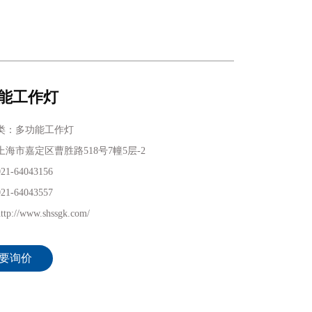
能工作灯
类：多功能工作灯
海市嘉定区曹胜路518号7幢5层-2
1-64043156
1-64043557
p://www.shssgk.com/
要询价