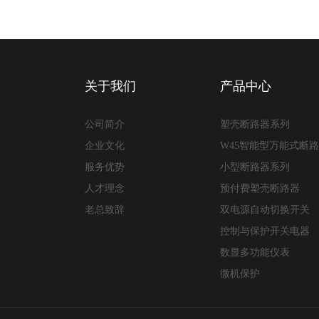
关于我们
产品中心
公司简介
塑壳断路器系列
企业文化
W45智能型万能式断
服务优势
小型断路器系列
人才理念
预付费塑壳断路器
老总致辞
双电源自动切换开关
控制与保护开关电器
数显多功能仪表
微机保护