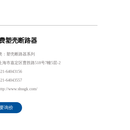
费塑壳断路器
类：塑壳断路器系列
海市嘉定区曹胜路518号7幢5层-2
1-64043156
1-64043557
p://www.shssgk.com/
要询价